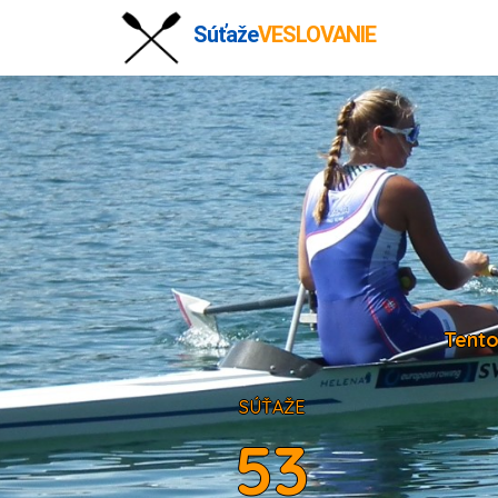
Súťaže
VESLOVANIE
Tento
SÚŤAŽE
53