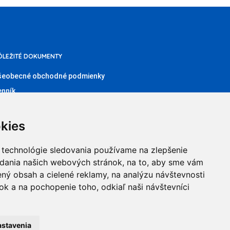
ÔLEŽITÉ DOKUMENTY
šeobecné obchodné podmienky
enník
boznámenie so spracúvaním osobných údajov
stné prehlásenie administrátora klubového konta
kies
stné prehlásenie organizátora súťaží
 technológie sledovania používame na zlepšenie
ganizátori
adania našich webových stránok, na to, aby sme vám
ný obsah a cielené reklamy, na analýzu návštevnosti
k a na pochopenie toho, odkiaľ naši návštevníci
astavenia