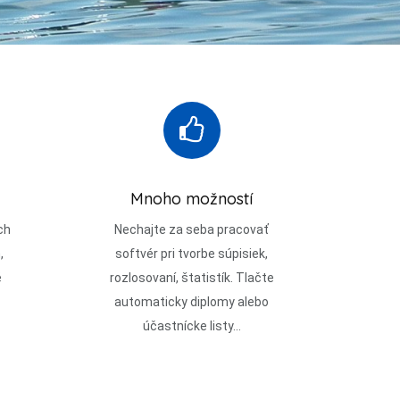
Mnoho možností
ch
Nechajte za seba pracovať
,
softvér pri tvorbe súpisiek,
é
rozlosovaní, štatistík. Tlačte
automaticky diplomy alebo
účastnícke listy...