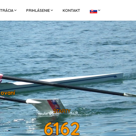
STRÁCIA
PRIHLÁSENIE
KONTAKT
lovaní
ŠTARTY
6162