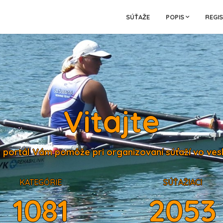
SÚŤAŽE
POPIS
REGI
Vitajte
 portál Vám pomôže pri organizovaní súťaží vo ves
KATEGÓRIE
SÚŤAŽIACI
1081
2053