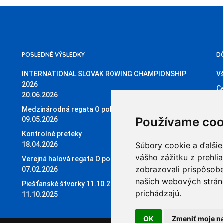
POSLEDNÉ VÝSLEDKY
D
INTERNATIONAL SLOVAK ROWING CHAMPIONSHIP
V
2026
C
20.06.2026
O
Medzinárodná regata O pohár SNP
Če
Používame coo
09.05.2026
Če
Kontrolné preteky
18.04.2026
Súbory cookie a ďalšie
Or
vášho zážitku z prehli
Verejná halová regata O pohár Sĺňavy
zobrazovali prispôsobe
07.02.2026
našich webových stráno
Piešťanské štvorky 11.10.2025
prichádzajú.
11.10.2025
OK
Zmeniť moje n