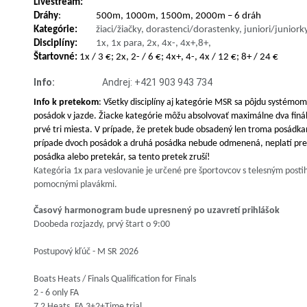
Livestream:
Dráhy
:
500m, 1000m, 1500m, 2000m
– 6 dráh
Kategórie:
žiaci/žiačky, dorastenci/dorastenky, juniori/junior
Disciplíny:
1x, 1x para, 2x, 4x-, 4x+,8+,
Štartovné:
1x / 3
€; 2x, 2- / 6 €; 4x+, 4-, 4x / 12 €; 8+ / 24 €
Info:
Andrej: +421 903 943 734
Info k pretekom
: Všetky disciplíny aj kategórie MSR sa pôjdu systémom:
posádok v jazde. Žiacke kategórie môžu absolvovať maximálne dva fi
prvé tri miesta. V prípade, že pretek bude obsadený len troma posádkam
prípade dvoch posádok a druhá posádka nebude odmenená, neplatí pre ž
posádka alebo pretekár, sa tento pretek zruší!
Kategória 1x para veslovanie je určené pre športovcov s telesným posti
pomocnými plavákmi.
Časový harmonogram bude upresnený po uzavretí prihlášok
Doobeda rozjazdy, prvý štart o 9:00
Postupový kľúč - M SR 2026
Boats Heats / Finals Qualification for Finals
2 - 6 only FA
7 2 Heats, FA 3+2+Time trial