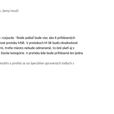
ky, ženy/muži
 rozjazda - finále pokiaľ bude viac ako 6 prihlásených
nálové preteky MSR. V pretekoch M SR budú ohodnotené
i, tretie miesto nebude odmenené, to isté platí aj v
iacke kategórie. V preteku kde bude prihlásená len jedna
hnutím a pretká sa na špeciálne upravených lodiach s