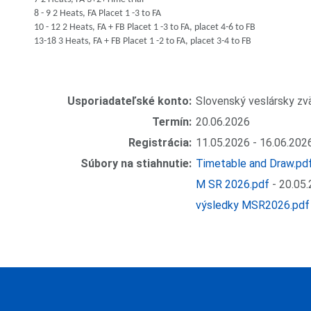
8 - 9 2 Heats, FA Placet 1 -3 to FA
10 - 12 2 Heats, FA + FB Placet 1 -3 to FA, placet 4-6 to FB
13-18 3 Heats, FA + FB Placet 1 -2 to FA, placet 3-4 to FB
Usporiadateľské konto:
Slovenský veslársky zv
Termín:
20.06.2026
Registrácia:
11.05.2026 - 16.06.202
Súbory na stiahnutie:
Timetable and Draw.pd
M SR 2026.pdf
- 20.05.
výsledky MSR2026.pdf