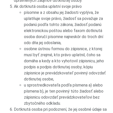
oprávnených záujmov dotknutej osoby.
Ak dotknutá osoba uplatní svoje právo
písomne a z obsahu jej žiadosti vyplýva, že
uplatňuje svoje právo, žiadosť sa považuje za
podanú podľa tohto zákona; žiadosť podanú
elektronickou poštou alebo faxom dotknutá
osoba doručí písomne najneskôr do troch dní
odo dňa jej odoslania,
osobne ústnou formou do zápisnice, z ktorej
musí byť zrejmé, kto právo uplatnil, čoho sa
domáha a kedy a kto vyhotovil zápisnicu, jeho
podpis a podpis dotknutej osoby; kópiu
zápisnice je prevádzkovateľ povinný odovzdať
dotknutej osobe,
u sprostredkovateľa podľa písmena a) alebo
písmena b), je ten povinný túto žiadosť alebo
zápisnicu odovzdať prevádzkovateľovi bez
zbytočného odkladu.
Dotknutá osoba pri podozrení, že jej osobné údaje sa