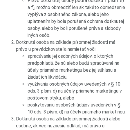
Právo dotknutej osoby podľa odseku 1 písm. e)
a f), možno obmedziť len ak takéto obmedzenie
vyplýva z osobitného zákona, alebo jeho
uplatnením by bola porušená ochrana dotknutej
osoby, alebo by boli porušené práva a slobody
iných osôb.
Dotknutá osoba na základe písomnej žiadosti má
právo u prevádzkovateľa namietať voči
spracúvaniu jej osobných údajov, o ktorých
predpokladá, že sú alebo budú spracúvané na
účely priameho marketingu bez jej súhlasu a
žiadať ich likvidáciu,
využívaniu osobných údajov uvedených v § 10
ods. 3 písm. d) na účely priameho marketingu v
poštovom styku, alebo
poskytovaniu osobných údajov uvedených v §
10 ods. 3 písm. d) na účely priameho marketingu.
Dotknutá osoba na základe písomnej žiadosti alebo
osobne, ak vec neznesie odklad, má právo u