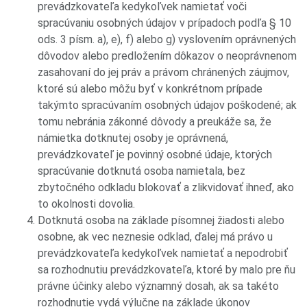
prevádzkovateľa kedykoľvek namietať voči
spracúvaniu osobných údajov v prípadoch podľa § 10
ods. 3 písm. a), e), f) alebo g) vyslovením oprávnených
dôvodov alebo predložením dôkazov o neoprávnenom
zasahovaní do jej práv a právom chránených záujmov,
ktoré sú alebo môžu byť v konkrétnom prípade
takýmto spracúvaním osobných údajov poškodené; ak
tomu nebránia zákonné dôvody a preukáže sa, že
námietka dotknutej osoby je oprávnená,
prevádzkovateľ je povinný osobné údaje, ktorých
spracúvanie dotknutá osoba namietala, bez
zbytočného odkladu blokovať a zlikvidovať ihneď, ako
to okolnosti dovolia.
Dotknutá osoba na základe písomnej žiadosti alebo
osobne, ak vec neznesie odklad, ďalej má právo u
prevádzkovateľa kedykoľvek namietať a nepodrobiť
sa rozhodnutiu prevádzkovateľa, ktoré by malo pre ňu
právne účinky alebo významný dosah, ak sa takéto
rozhodnutie vydá výlučne na základe úkonov