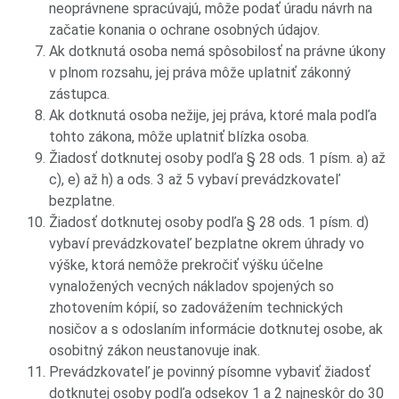
neoprávnene spracúvajú, môže podať úradu návrh na
začatie konania o ochrane osobných údajov.
Ak dotknutá osoba nemá spôsobilosť na právne úkony
v plnom rozsahu, jej práva môže uplatniť zákonný
zástupca.
Ak dotknutá osoba nežije, jej práva, ktoré mala podľa
tohto zákona, môže uplatniť blízka osoba.
Žiadosť dotknutej osoby podľa § 28 ods. 1 písm. a) až
c), e) až h) a ods. 3 až 5 vybaví prevádzkovateľ
bezplatne.
Žiadosť dotknutej osoby podľa § 28 ods. 1 písm. d)
vybaví prevádzkovateľ bezplatne okrem úhrady vo
výške, ktorá nemôže prekročiť výšku účelne
vynaložených vecných nákladov spojených so
zhotovením kópií, so zadovážením technických
nosičov a s odoslaním informácie dotknutej osobe, ak
osobitný zákon neustanovuje inak.
Prevádzkovateľ je povinný písomne vybaviť žiadosť
dotknutej osoby podľa odsekov 1 a 2 najneskôr do 30