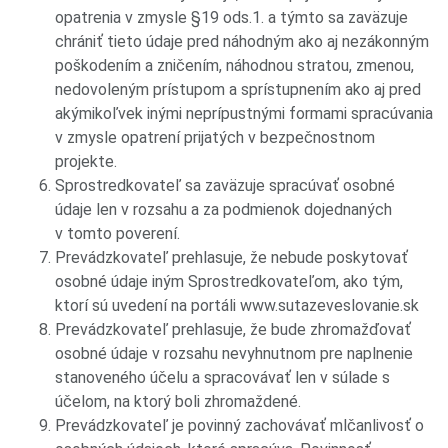
opatrenia v zmysle §19 ods.1. a týmto sa zaväzuje
chrániť tieto údaje pred náhodným ako aj nezákonným
poškodením a zničením, náhodnou stratou, zmenou,
nedovoleným prístupom a sprístupnením ako aj pred
akýmikoľvek inými neprípustnými formami spracúvania
v zmysle opatrení prijatých v bezpečnostnom
projekte.
Sprostredkovateľ sa zaväzuje spracúvať osobné
údaje len v rozsahu a za podmienok dojednaných
v tomto poverení.
Prevádzkovateľ prehlasuje, že nebude poskytovať
osobné údaje iným Sprostredkovateľom, ako tým,
ktorí sú uvedení na portáli www.sutazeveslovanie.sk
Prevádzkovateľ prehlasuje, že bude zhromažďovať
osobné údaje v rozsahu nevyhnutnom pre naplnenie
stanoveného účelu a spracovávať len v súlade s
účelom, na ktorý boli zhromaždené.
Prevádzkovateľ je povinný zachovávať mlčanlivosť o