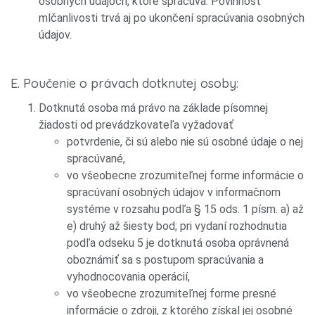
osobných údajoch, ktoré spracúva. Povinnosť
mlčanlivosti trvá aj po ukončení spracúvania osobných
údajov.
E. Poučenie o právach dotknutej osoby:
Dotknutá osoba má právo na základe písomnej
žiadosti od prevádzkovateľa vyžadovať
potvrdenie, či sú alebo nie sú osobné údaje o nej
spracúvané,
vo všeobecne zrozumiteľnej forme informácie o
spracúvaní osobných údajov v informačnom
systéme v rozsahu podľa § 15 ods. 1 písm. a) až
e) druhý až šiesty bod; pri vydaní rozhodnutia
podľa odseku 5 je dotknutá osoba oprávnená
oboznámiť sa s postupom spracúvania a
vyhodnocovania operácií,
vo všeobecne zrozumiteľnej forme presné
informácie o zdroji, z ktorého získal jej osobné