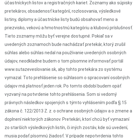
účastníckych listov a registračných kariet. Zoznamy ako súpisky
pretekárov, obsadenosť kategórií, rozlosovania, výsledkové
listiny, diplomy a účastnícke listy budú obsahovať meno a
priezvisko, vekovú a hmotnostnú kategóriu a klubovú príslušnosť.
Tieto zoznamy môžu byť verejne dostupné. Pokiaľ sa v
uvedených zoznamoch bude nachádzať pretekár, ktorý zrušil
súhlas alebo súhlas nedal na používanie uvedených osobných
údajov, neodkladne budem o tom písomne informovať portál
www.sutazeveslovanie.sk, aby tohto pretekára zo systému
vymazal. Toto prehlásenie so súhlasom o spracovaní osobných
údajov má platnosť jeden rok. Po tomto období budem opäť
vyzvaný na potvrdenie tohto prehlásenia. Som si vedomý
právnych následkov spojených s týmto vyhlásením podľa § 15
zákona č. 122/2013 Z. z. o ochrane osobných údajov a o zmene a
doplnení niektorých zákonov. Pretekári, ktorí chcú byť vymazaní
zo starších výsledkových listín, či iných zostáv, kde sú uvedení,
musia podať písomnú žiadosť. V prípade nepotvrdenia tohto