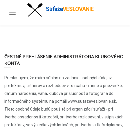
Súťaže
VESLOVANIE
Toggle
navigation
ČESTNÉ PREHLÁSENIE ADMINISTRÁTORA KLUBOVÉHO
KONTA
Prehlasujem, že mám súhlas na zadanie osobných údajov
pretekárov, trénerov a rozhodcov v rozsahu - meno a priezvisko,
dátum narodenia, váha, klubová príslušnosť a fotografia do
informačného systému na portáli www.sutazeveslovanie.sk.
Tieto osobné údaje budú použité pri organizácií súťaží - pri
tvorbe obsadenosti kategórií, pri tvorbe rozlosovaní, v súpiskách
pretekárov, vo výsledkových listinách, pri tvorbe a tlači diplomov,