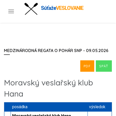
Súťaže
VESLOVANIE
Toggle
navigation
MEDZINÁRODNÁ REGATA O POHÁR SNP - 09.05.2026
PDF
SPÄŤ
Moravský veslařský klub
Hana
posádka
výsledok
Moravský veslařský klub Hana