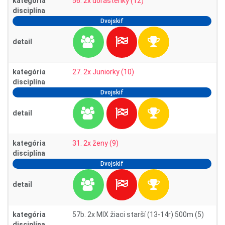
kategória
56. 2x dorastenky (12)
disciplína
Dvojskif
detail
kategória
27. 2x Juniorky (10)
disciplína
Dvojskif
detail
kategória
31. 2x ženy (9)
disciplína
Dvojskif
detail
kategória
57b. 2x MIX žiaci starší (13-14r) 500m (5)
disciplína