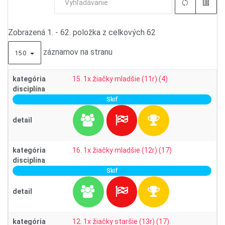
Zobrazená 1. - 62. položka z celkových 62
záznamov na stranu
150
kategória
15. 1x žiačky mladšie (11r) (4)
disciplína
Skif
detail
kategória
16. 1x žiačky mladšie (12r) (17)
disciplína
Skif
detail
kategória
12. 1x žiačky staršie (13r) (17)